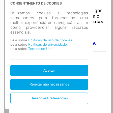
Nota Nacional
CONSENTIMENTO DE COOKIES
I
niciando em
01/01/2026
entra em vigor
Utilizamos cookies e tecnologias
a obrigatoriedade de integração com o
semelhantes para fornecer-lhe uma
Ambiente de Dados Nacional das
Notas
melhor experiência de navegação, assim
de Serviço Eletrônicas
com isso
como providenciar alguns recursos
essenciais.
entraram em vigor
novas regras,
acesse o link abaixo e saiba mais.
Leia sobre
Políticas de uso de cookies.
Autoatendimento - MUNICIPIO DE LAGOA
Leia sobre
Políticas de privacidade.
VERMELHA
Leia sobre
Termos de Uso.
Aceitar
Rejeitar não necessários
Gerenciar Preferências