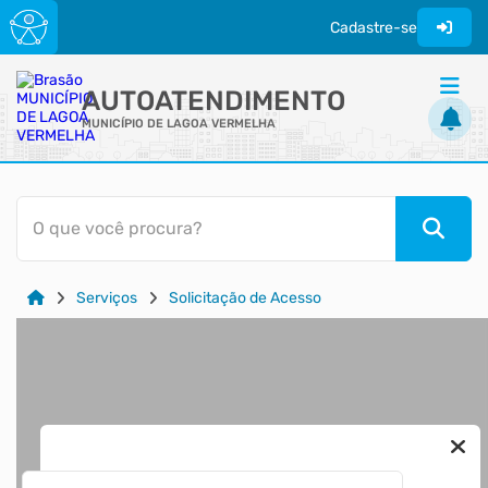
Cadastre-se
AUTOATENDIMENTO
MUNICÍPIO DE LAGOA VERMELHA
ACESSO RÁPIDO
O que você procura?
Acessibilidade
Cidadão
Serviços
Solicitação de Acesso
Transparência