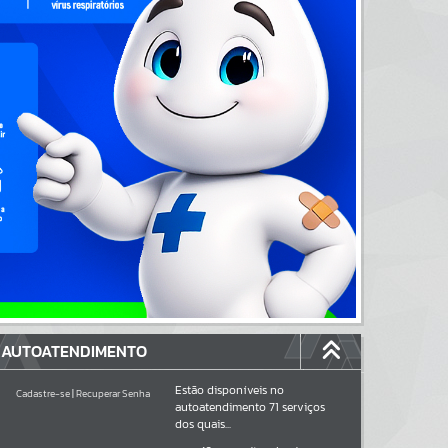
AUTOATENDIMENTO
Estão disponíveis no
Cadastre-se
|
Recuperar Senha
autoatendimento
71
serviços
dos quais...