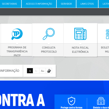
SECRETARIAS
ACESSO À INFORMAÇÃO
SERVIDOR
LINKS ÚTEIS
LICIT
E
CONSULTA
BOLETIM OFICIAL
NOTA FISCAL
IA
PROTOCOLO
MUNICIPAL
ELETRÔNICA
 INFORMAÇÃO
A
A
-
A
+
 INFORMAÇÃO
Por favor, aguarde...