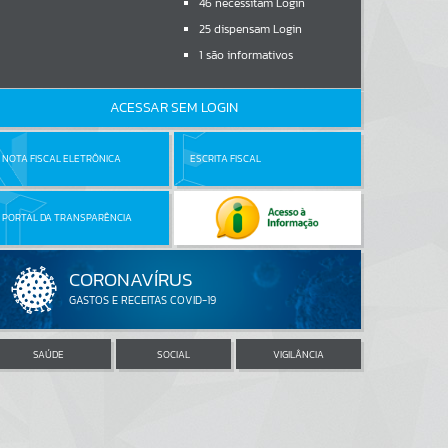
46
necessitam Login
25
dispensam Login
1
são informativos
ACESSAR SEM LOGIN
NOTA FISCAL ELETRÔNICA
ESCRITA FISCAL
PORTAL DA TRANSPARÊNCIA
SAÚDE
SOCIAL
VIGILÂNCIA