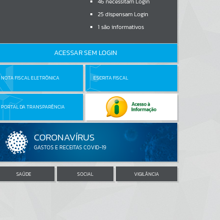
46
necessitam Login
25
dispensam Login
1
são informativos
ACESSAR SEM LOGIN
NOTA FISCAL ELETRÔNICA
ESCRITA FISCAL
PORTAL DA TRANSPARÊNCIA
SAÚDE
SOCIAL
VIGILÂNCIA