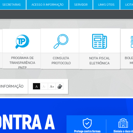
SECRETARIAS
ACESSO À INFORMAÇÃO
SERVIDOR
LINKS ÚTEIS
LICIT
E
CONSULTA
BOLETIM OFICIAL
NOTA FISCAL
IA
PROTOCOLO
MUNICIPAL
ELETRÔNICA
 INFORMAÇÃO
A
A
-
A
+
 INFORMAÇÃO
Por favor, aguarde...