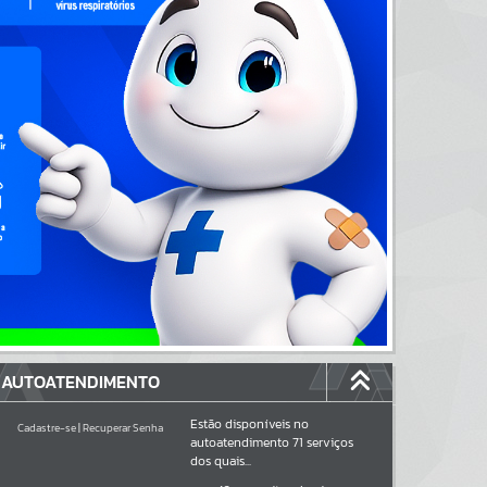
AUTOATENDIMENTO
Estão disponíveis no
Cadastre-se
|
Recuperar Senha
autoatendimento
71
serviços
dos quais...