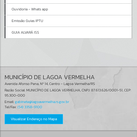
Ouvidoria - Whats app
Emissão Guias IPTU
GUIA ALVARÁ ISS
MUNICÍPIO DE LAGOA VERMELHA
Avenida Afonso Pena, Nº 14, Centro - Lagoa Vermelha/RS
Razão Social: MUNICÍPIO DE LAGOA VERMELHA, CNPJ: 87.613.626/0001-51, CEP:
95.300-000
Email:
gabinete@lagoavermelha.rs.gov.br
Tel/Fax:
(54) 3358-9100
Visualizar Endereço no Mapa