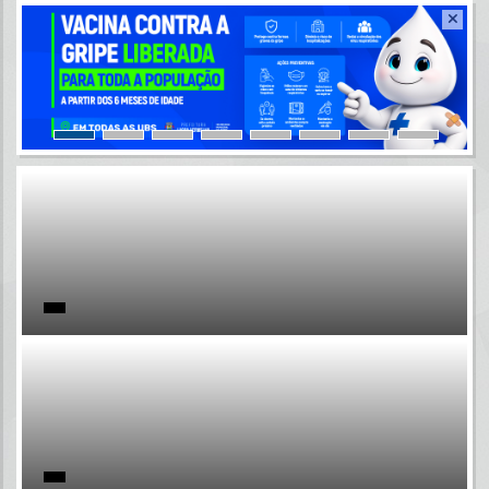
Resultados para
""
Portais
Por favor, aguarde...
NOTÍCIAS
Por favor, aguarde...
SUBPORTAIS
Por favor, aguarde...
SERVIÇOS
Por favor, aguarde...