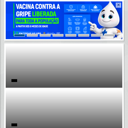
Resultados para
""
Portais
Por favor, aguarde...
NOTÍCIAS
Por favor, aguarde...
SUBPORTAIS
Por favor, aguarde...
SERVIÇOS
Por favor, aguarde...