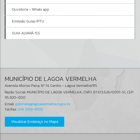
Ouvidoria - Whats app
Emissão Guias IPTU
GUIA ALVARÁ ISS
MUNICÍPIO DE LAGOA VERMELHA
Avenida Afonso Pena, Nº 14, Centro - Lagoa Vermelha/RS
Razão Social: MUNICÍPIO DE LAGOA VERMELHA, CNPJ: 87.613.626/0001-51, CEP:
95.300-000
Email:
gabinete@lagoavermelha.rs.gov.br
Tel/Fax:
(54) 3358-9100
Visualizar Endereço no Mapa