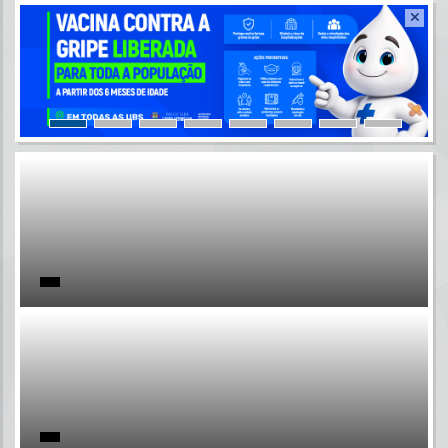
Resultados para
""
Portais
Por favor, aguarde...
NOTÍCIAS
Por favor, aguarde...
SUBPORTAIS
Por favor, aguarde...
SERVIÇOS
Por favor, aguarde...