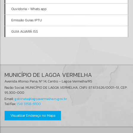
Ouvidoria - Whats app
Emissão Guias IPTU
GUIA ALVARÁ ISS
MUNICÍPIO DE LAGOA VERMELHA
Avenida Afonso Pena, Nº 14, Centro - Lagoa Vermelha/RS
Razão Social: MUNICÍPIO DE LAGOA VERMELHA, CNPJ: 87.613.626/0001-51, CEP:
95.300-000
Email:
gabinete@lagoavermelha.rs.gov.br
Tel/Fax:
(54) 3358-9100
Visualizar Endereço no Mapa