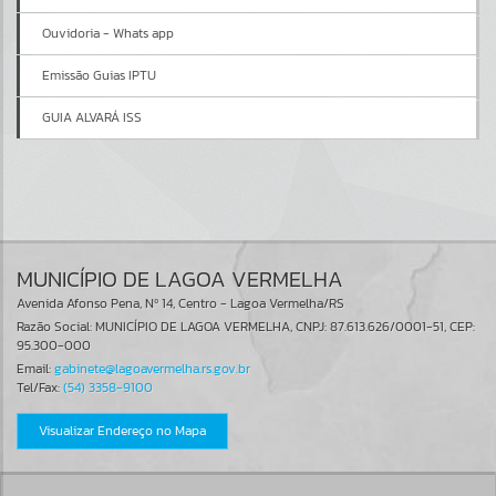
Ouvidoria - Whats app
Emissão Guias IPTU
GUIA ALVARÁ ISS
MUNICÍPIO DE LAGOA VERMELHA
Avenida Afonso Pena, Nº 14, Centro - Lagoa Vermelha/RS
Razão Social: MUNICÍPIO DE LAGOA VERMELHA, CNPJ: 87.613.626/0001-51, CEP:
95.300-000
Email:
gabinete@lagoavermelha.rs.gov.br
Tel/Fax:
(54) 3358-9100
Visualizar Endereço no Mapa