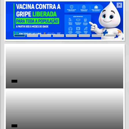
Resultados para
""
Portais
Por favor, aguarde...
NOTÍCIAS
Por favor, aguarde...
SUBPORTAIS
Por favor, aguarde...
SERVIÇOS
Por favor, aguarde...