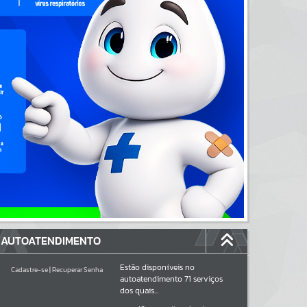
AUTOATENDIMENTO
Estão disponíveis no
Cadastre-se
|
Recuperar Senha
autoatendimento
71
serviços
dos quais...