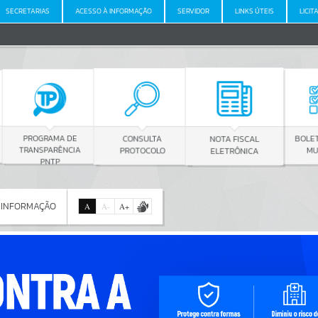
SECRETARIAS
ACESSO À INFORMAÇÃO
SERVIDOR
LINKS ÚTEIS
LICIT
E
CONSULTA
BOLETIM OFICIAL
NOTA FISCAL
IA
PROTOCOLO
MUNICIPAL
ELETRÔNICA
 INFORMAÇÃO
A
A
-
A
+
 INFORMAÇÃO
Por favor, aguarde...