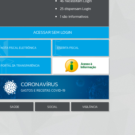
46
necessitam Login
25
dispensam Login
1
são informativos
ACESSAR SEM LOGIN
NOTA FISCAL ELETRÔNICA
ESCRITA FISCAL
PORTAL DA TRANSPARÊNCIA
SAÚDE
SOCIAL
VIGILÂNCIA