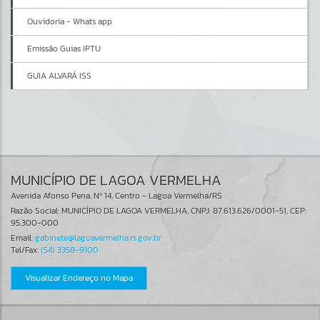
Ouvidoria - Whats app
Emissão Guias IPTU
GUIA ALVARÁ ISS
MUNICÍPIO DE LAGOA VERMELHA
Avenida Afonso Pena, Nº 14, Centro - Lagoa Vermelha/RS
Razão Social: MUNICÍPIO DE LAGOA VERMELHA, CNPJ: 87.613.626/0001-51, CEP:
95.300-000
Email:
gabinete@lagoavermelha.rs.gov.br
Tel/Fax:
(54) 3358-9100
Visualizar Endereço no Mapa