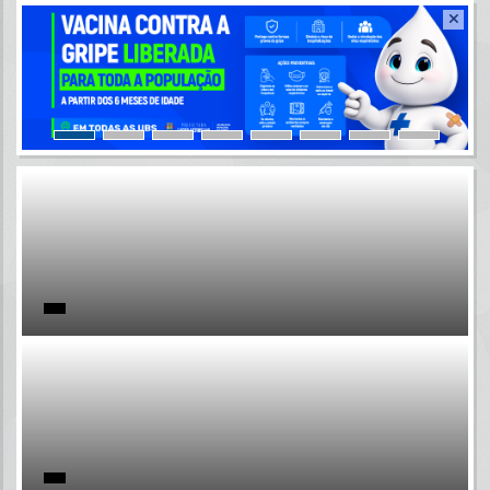
Resultados para
""
Portais
Por favor, aguarde...
NOTÍCIAS
Por favor, aguarde...
SUBPORTAIS
Por favor, aguarde...
SERVIÇOS
Por favor, aguarde...